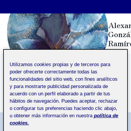
Saltar
Alexa
al
Gonzá
contenido
Ramír
Utilizamos
cookies
propias y de terceros para
Entrega de la actividad R3
poder ofrecerte correctamente todas las
funcionalidades del sitio web, con fines analíticos
y para mostrarte publicidad personalizada de
Entrega de la actividad R3
acuerdo con un perfil elaborado a partir de tus
hábitos de navegación. Puedes aceptar, rechazar
o configurar tus preferencias haciendo clic abajo,
u obtener más información en nuestra
política de
cookies.