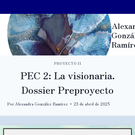
Saltar
Alexa
al
Gonzá
contenido
Ramír
PROYECTO II
PEC 2: La visionaria.
Dossier Preproyecto
Por
Alexandra González Ramírez
23 de abril de 2025